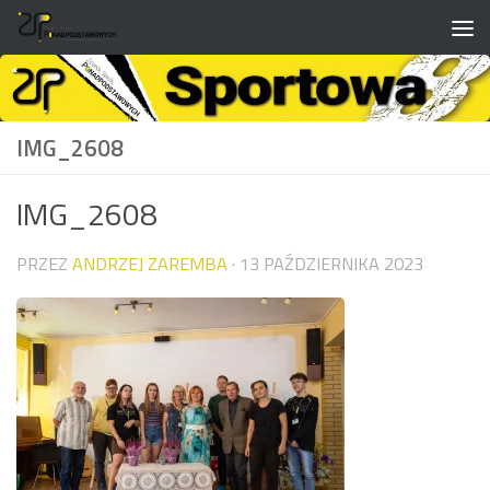
do
treści
Przejdź do treści
IMG_2608
IMG_2608
PRZEZ
ANDRZEJ ZAREMBA
·
13 PAŹDZIERNIKA 2023