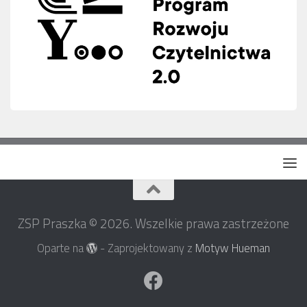
ZSP Praszka © 2026. Wszelkie prawa zastrzeżone
Oparte na
- Zaprojektowany z
Motyw Hueman