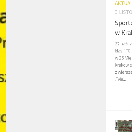
AKTUA
3 LIST
Sport
w Kra
27 paździ
klas 1TG,
w 26 Mię
Krakowie
z wiersza
„Tyle...