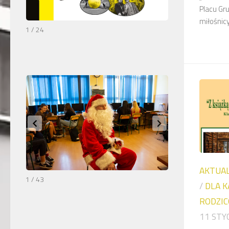
Placu Gru
miłośnicy 
1 / 24
AKTUA
1 / 43
/
DLA K
RODZICÓ
11 STY