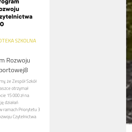
IOTEKA SZKOLNA
am Rozwoju
Sportowej8
my, że Zespół Szkół
aszce otrzymał
ie 15 000 zł na
ję działań
w ramach Priorytetu 3
zwoju Czytelnictwa