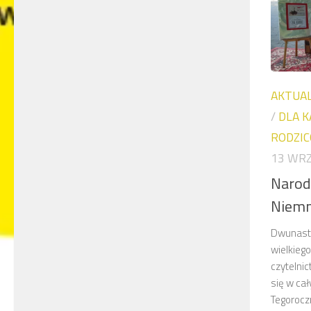
AKTUA
/
DLA K
RODZICÓ
13 WRZ
Narod
Niem
Dwunasta
wielkieg
czytelnic
się w ca
Tegoroc