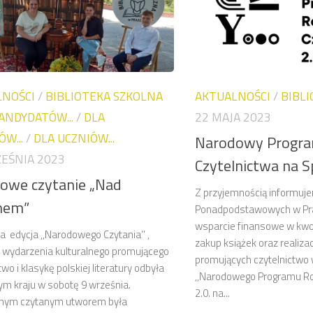
LNOŚCI
/
BIBLIOTEKA SZKOLNA
AKTUALNOŚCI
/
BIBL
ANDYDATÓW...
/
DLA
22 MAJA 2023
W...
/
DLA UCZNIÓW...
Narodowy Progr
EŚNIA 2023
Czytelnictwa na 
owe czytanie „Nad
Z przyjemnością informuje
nem”
Ponadpodstawowych w Pr
wsparcie finansowe w kwoc
 edycja ,,Narodowego Czytania’’ ,
zakup książek oraz realizac
o wydarzenia kulturalnego promującego
promujących czytelnictwo 
two i klasykę polskiej literatury odbyła
,,Narodowego Programu Ro
łym kraju w sobotę 9 września.
2.0. na...
znym czytanym utworem była