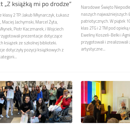
t „Z książką mi po drodze”
Narodowe Święto Niepodleg
naszych najważniejszych 
 klasy 2 TP: Jakub Młynarczyk, Łukasz
patriotycznych. W piątek 1
 Maciej Jachymski, Marcel Żyta,
klas 2TG i 2 TM pod opie
łynek, Piotr Kaczmarek, i Wojciech
Eweliny Koszeli-Belki i Agn
przygotowali prezentacje dotyczące
przygotowali i zrealizowali
 książek ze szkolnej biblioteki.
artystyczne...
je dotyczyły pozycji książkowych z
tegorii...