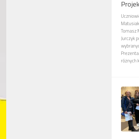
Projek
Uczniowie
Matusiak,
Tomasz M
Jurczyk 
wybranych
Prezentac
różnych ka