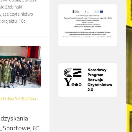
id Żłobiński
ujące czytelnictwo
rojektu: ” Co...
IOTEKA SZKOLNA
dzyskania
 „Sportowej 8”