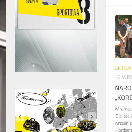
AKTUA
12 WRZ
NARO
„KOR
W ramach
Bibliote
września
„Kordiana