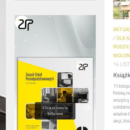
AKTUA
/
DLA K
RODZICÓ
WOLON
14 LIS
Książk
11 listo
Polskę ni
wszyscy 
solidarn
właśnie 
akcji „Ksi