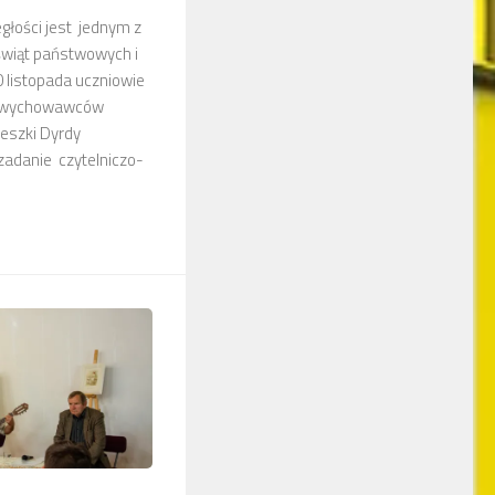
łości jest jednym z
świąt państwowych i
0 listopada uczniowie
ką wychowawców
ieszki Dyrdy
 zadanie czytelniczo-