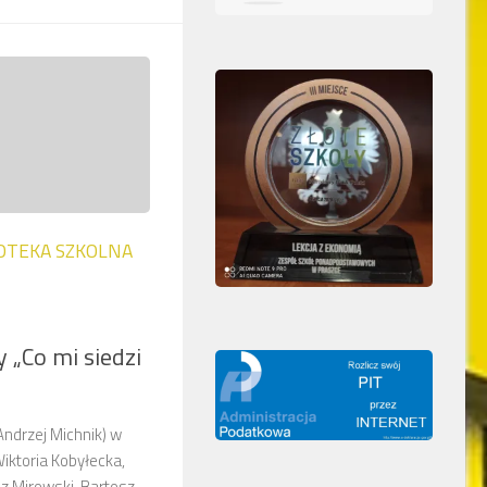
IOTEKA SZKOLNA
y „Co mi siedzi
Andrzej Michnik) w
Wiktoria Kobyłecka,
z Mirowski, Bartosz