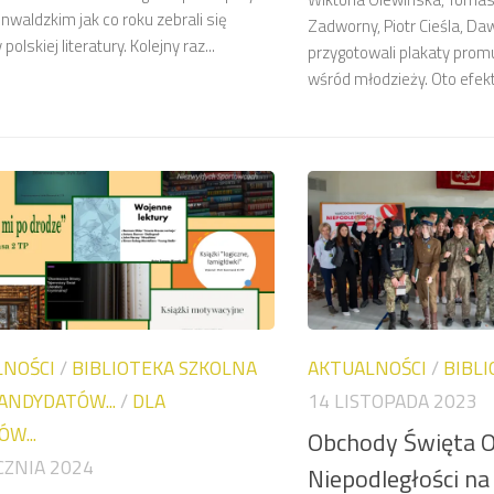
nwaldzkim jak co roku zebrali się
Zadworny, Piotr Cieśla, Daw
polskiej literatury. Kolejny raz...
przygotowali plakaty prom
wśród młodzieży. Oto efekt p
LNOŚCI
/
BIBLIOTEKA SZKOLNA
AKTUALNOŚCI
/
BIBL
ANDYDATÓW...
/
DLA
14 LISTOPADA 2023
W...
Obchody Święta O
CZNIA 2024
Niepodległości na