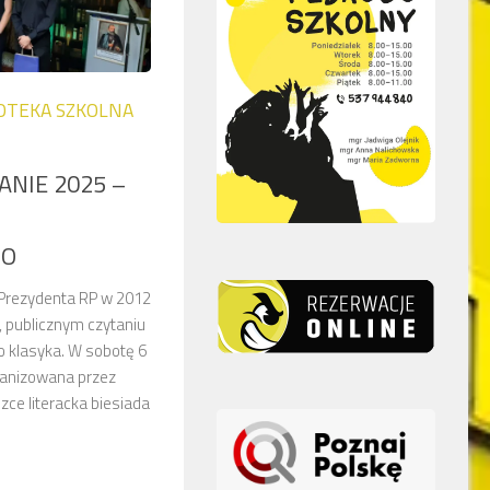
IOTEKA SZKOLNA
NIE 2025 –
GO
 Prezydenta RP w 2012
, publicznym czytaniu
o klasyka. W sobotę 6
ganizowana przez
zce literacka biesiada