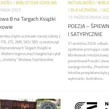
LNOŚCI
/
BIBLIOTEKA SZKOLNA
AKTUALNOŚCI
/
BIBL
OPADA 2023
/
DLA UCZNIÓW...
/
UC
13 PAŹDZIERNIKA 20
owa 8 na Targach Książki
POEZJA – ŚPIEWN
kowie
I SATYRYCZNIE
ernika chętni uczniowie naszej szkoły z
 1TR, 2TG, 2MR, 5A5 i 5B5 uczestniczyli
21 września 2023r. odbyło 
dzynarodowych Targach Książki w
spotkanie promujące czyt
. Mottem tegorocznych targów był cytat
Monikowski młodzieżowej 
 ,,Urodziny’’ Wisławy Szymborskiej
prezentował fraszki i utwo
swojego tomiku ,,Prześmiew
tekstów przeplatana była 
wykonaniu ilustratora...