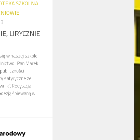
IOTEKA SZKOLNA
ZNIOWIE
23
IE, LIRYCZNIE
się w naszej szkole
elnictwo. Pan Marek
publiczności
ry satyryczne ze
nik’’. Recytacja
poezją śpiewaną w