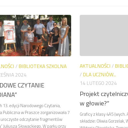
AKTUALNOŚCI
/
BIBL
LNOŚCI
/
BIBLIOTEKA SZKOLNA
/
DLA UCZNIÓW...
EŚNIA 2024
14 LUTEGO 2024
DOWE CZYTANIE
Projekt czytelnicz
DIANA”
w głowie?”
 13. edycji Narodowego Czytania,
ka Publiczna w Praszce zorganizowała 7
Graficy z klasy 4A5 (wych. 
 uroczyste odczytanie fragmentów
składzie: Oliwia Gorzelak, 
” Juliusza Słowackiego. W parku przy
Wiktoria Olewińska, Tomas