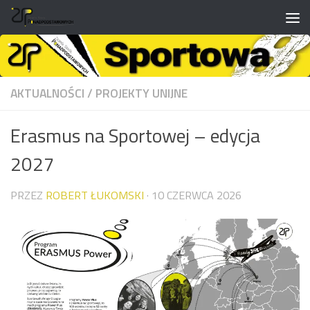
do
treści
Przejdź do treści
AKTUALNOŚCI
/
PROJEKTY UNIJNE
Erasmus na Sportowej – edycja
2027
PRZEZ
ROBERT ŁUKOMSKI
·
10 CZERWCA 2026